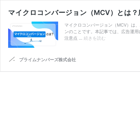
マイクロコンバージョン（MCV）とは？
マイクロコンバージョン（MCV）は
ンのことです。本記事では、広告運用
マ
注意点 …
続きを読む
イ
ク
ロ
プライムナンバーズ株式会社
コ
ン
バ
ー
ジ
ョ
ン
（MCV）
と
は？
広
告