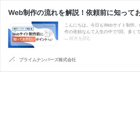
Web制作の流れを解説！依頼前に知って
こんにちは。今日もWebサイト制作
作の依頼なんて人生の中で1回、多くて
Web
…
続きを読む
制
作
の
プライムナンバーズ株式会社
流
れ
を
解
説！
依
頼
前
に
知
っ
て