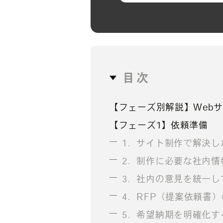
目次
【フェーズ別解説】Web
【フェーズ1】依頼準備
1．サイト制作で解決し
2．制作に必要な社内情
3．社内の意見を統一し
4．RFP（提案依頼書
5．希望納期を明確化す