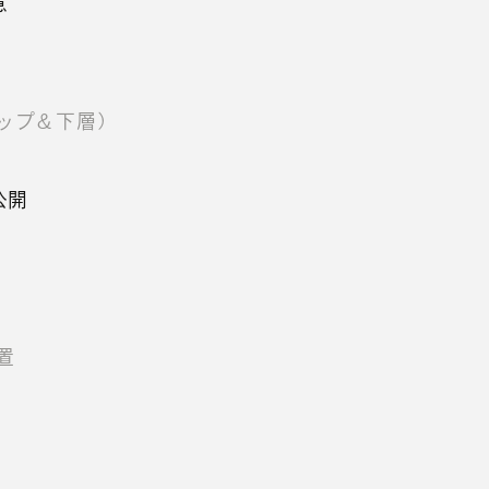
意
ップ＆下層）
公開
置