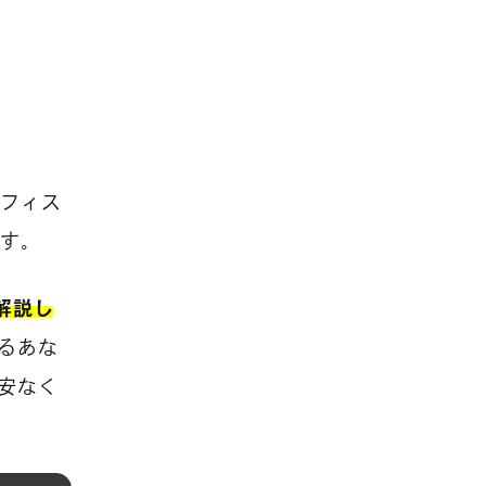
オフィス
ます。
解説し
るあな
安なく