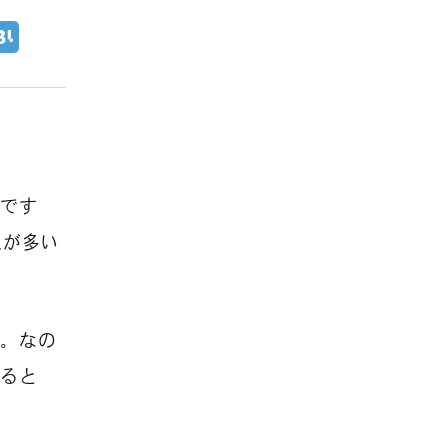
うです
人が多い
の。なの
すると