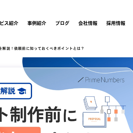
ビス紹介
事例紹介
ブログ
会社情報
採用情報
れを解説！依頼前に知っておくべきポイントとは？
リスティング広告
広告運用
会社概要
採用情報
Instagram広告
Google広告
Web制作
経営理念・行動指針
仕事を知る
Twitter広告
広告運用コンサルティング
LINEヤフー広告
ブランドストーリー
LinkedIn広告
アカウントプランナー
Microsoft広告
TikTok広告
研修内容・キャリア・
評価制度