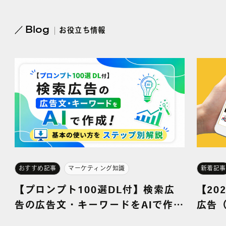
Blog
お
役立ち
情報
おすすめ記事
マーケティング知識
新着記事
【プロンプト100選DL付】検索広
【20
告の広告文・キーワードをAIで作
広告（
成！基本の使い方をステップ別解説
特徴