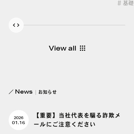
＃
基
解説
View all
News
お
知らせ
【重要】当社代表を騙る詐欺メ
2026
01.16
ールにご注意ください