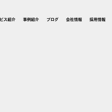
ビス紹介
事例紹介
ブログ
会社情報
採用情報
リスティング広告
広告運用
会社概要
採用情報
Instagram広告
Google広告
Web制作
経営理念・行動指針
仕事を知る
Twitter広告
広告運用コンサルティング
LINEヤフー広告
ブランドストーリー
LinkedIn広告
アカウントプランナー
Microsoft広告
TikTok広告
研修内容・キャリア・
評価制度