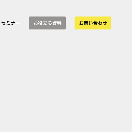
セミナー
お役立ち資料
お問い合わせ
サービス一覧
協業
インハウス運用支援
WEBサイト制作
LP制作・改善