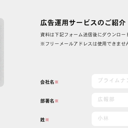
YouTube広告
その他の運用型広告
中途募集採用フォーム
Facebook広告
データフィードを
利用した広告
広告運用サービスのご紹介
資料は下記フォーム送信後にダウンロー
※フリーメールアドレスは使用できませ
会社名
※
部署名
※
ビ
姓
※
ィ