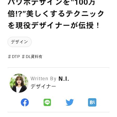
パワポデザインを“100万
採用情報
倍!?”美しくするテクニック
を現役デザイナーが伝授！
各種ご相談
資料ダウンロード
デザイン
セミナー申し込み
＃
DTP
＃
DL資料有
N.I.
Written By
デザイナー
無料診断実施中
Webマーケティング用語集