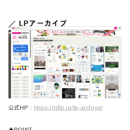
LPアーカイブ
公式HP：
https://rdlp.jp/lp-archive/
★POINT