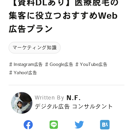
【資料DLあり】医療脱毛の
採用情報
集客に役立つおすすめWeb
広告プラン
各種ご相談
資料ダウンロード
マーケティング知識
セミナー申し込み
＃
Instagram広告
＃
Google広告
＃
YouTube広告
＃
Yahoo!広告
N.F.
Written By
無料診断実施中
デジタル広告 コンサルタント
Webマーケティング用語集