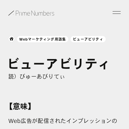
サービス一覧
Webマーケティング用語集
ビューアビリティ
特長
ビューアビリティ
事例紹介
読）びゅーあびりてぃ
お役立ち情報
会社情報
【意味】
お知らせ
Web広告が配信されたインプレッションの