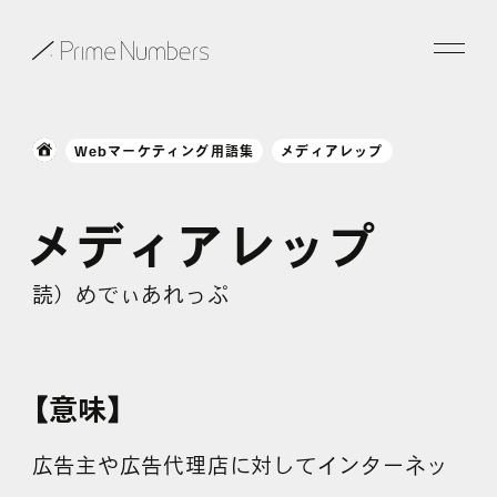
サービス一覧
Webマーケティング用語集
メディアレップ
特長
メディアレップ
事例紹介
読）めでぃあれっぷ
お役立ち情報
会社情報
【意味】
お知らせ
広告主や広告代理店に対してインターネッ