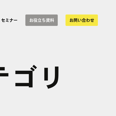
セミナー
お役立ち資料
お問い合わせ
サービス一覧
テゴリ
協業
インハウス運用支援
WEBサイト制作
LP制作・改善