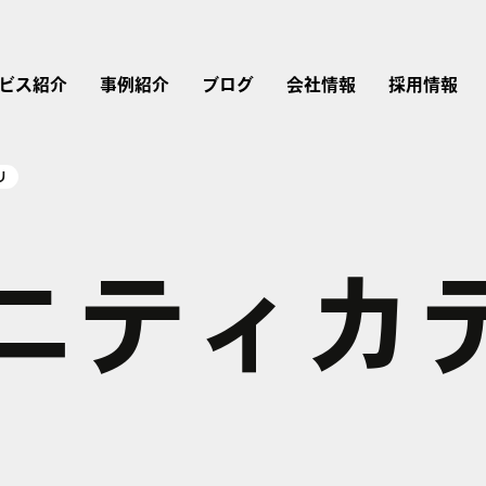
ビス紹介
事例紹介
ブログ
会社情報
採用情報
リ
ニティカ
リスティング広告
広告運用
会社概要
採用情報
Instagram広告
Google広告
Web制作
経営理念・行動指針
仕事を知る
Twitter広告
広告運用コンサルティング
LINEヤフー広告
ブランドストーリー
LinkedIn広告
アカウントプランナー
Microsoft広告
TikTok広告
研修内容・キャリア・
評価制度