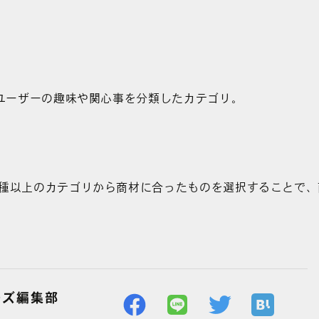
YouTube広告
その他の運用型広告
中途募集採用フォーム
Facebook広告
データフィードを
利用した広告
、ユーザーの趣味や関心事を分類したカテゴリ。
0種以上のカテゴリから商材に合ったものを選択することで
ーズ編集部