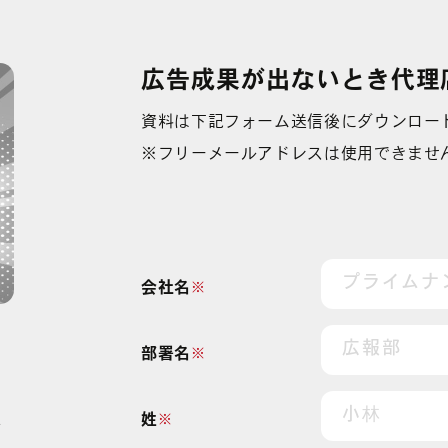
YouTube広告
その他の運用型広告
中途募集採用フォーム
Facebook広告
データフィードを
利用した広告
広告成果が出ないとき代理
資料は下記フォーム送信後にダウンロー
※フリーメールアドレスは使用できませ
会社名
※
部署名
※
姓
※
が