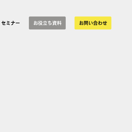
セミナー
お役立ち資料
お問い合わせ
サービス一覧
協業
インハウス運用支援
WEBサイト制作
LP制作・改善