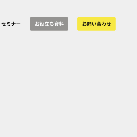
セミナー
お役立ち資料
お問い合わせ
サービス一覧
協業
インハウス運用支援
WEBサイト制作
LP制作・改善