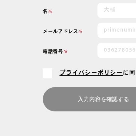
・
名
※
出
防
メールアドレス
※
す
電話番号
※
プライバシーポリシー
に
同