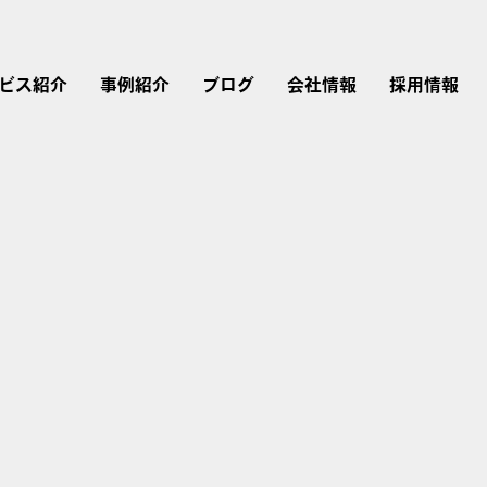
ビス紹介
事例紹介
ブログ
会社情報
採用情報
リスティング広告
広告運用
会社概要
採用情報
Instagram広告
Google広告
Web制作
経営理念・行動指針
仕事を知る
Twitter広告
広告運用コンサルティング
LINEヤフー広告
ブランドストーリー
LinkedIn広告
アカウントプランナー
Microsoft広告
TikTok広告
研修内容・キャリア・
評価制度