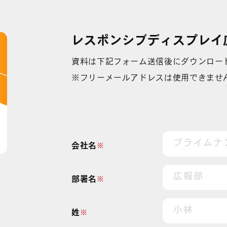
YouTube広告
その他の運用型広告
中途募集採用フォーム
Facebook広告
データフィードを
利用した広告
レスポンシブディスプレイ
資料は下記フォーム送信後にダウンロー
※フリーメールアドレスは使用できませ
会社名
※
部署名
※
姓
※