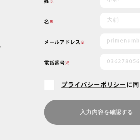
姓
※
実
名
※
。
メールアドレス
※
の
電話番号
※
プライバシーポリシー
に
同