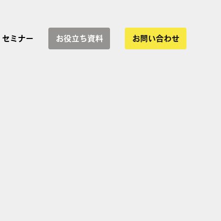
セミナー
お役立ち資料
お問い合わせ
サービス一覧
協業
インハウス運用支援
WEBサイト制作
LP制作・改善