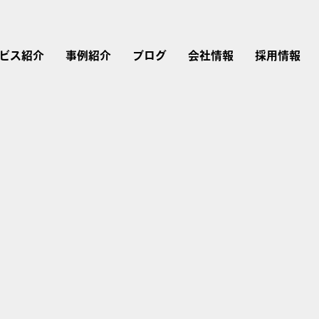
ビス紹介
事例紹介
ブログ
会社情報
採用情報
リスティング広告
広告運用
会社概要
採用情報
Instagram広告
Google広告
Web制作
経営理念・行動指針
仕事を知る
Twitter広告
広告運用コンサルティング
LINEヤフー広告
ブランドストーリー
LinkedIn広告
アカウントプランナー
Microsoft広告
TikTok広告
研修内容・キャリア・
評価制度