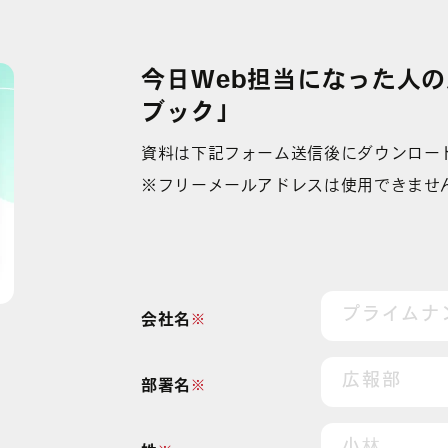
YouTube広告
その他の運用型広告
中途募集採用フォーム
Facebook広告
データフィードを
利用した広告
今日Web担当になった人の
ブック」
資料は下記フォーム送信後にダウンロー
※フリーメールアドレスは使用できませ
会社名
※
た
ブ
部署名
※