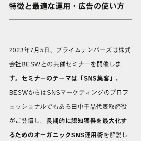
採用情報
特徴と最適な運用・広告の使い方
各種ご相談
資料ダウンロード
2023年7月5日、プライムナンバーズは株式
セミナー申し込み
会社BESWとの共催セミナーを開催しま
す。
セミナーのテーマは「SNS集客」
。
BESWからはSNSマーケティングのプロフ
無料診断実施中
ェッショナルでもある田中千晶代表取締役
がご登壇し、
長期的に認知獲得を最大化す
るためのオーガニックSNS運用術
を解説し
Webマーケティング用語集