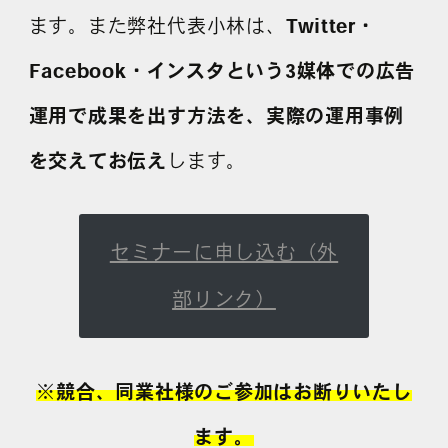
ます。また弊社代表小林は、
Twitter・
Facebook・インスタという3媒体での広告
よくある質問
運用で成果を出す方法を、実際の運用事例
を交えてお伝え
します。
セミナーに申し込む（外
部リンク）
※競合、同業社様のご参加はお断りいたし
ます。