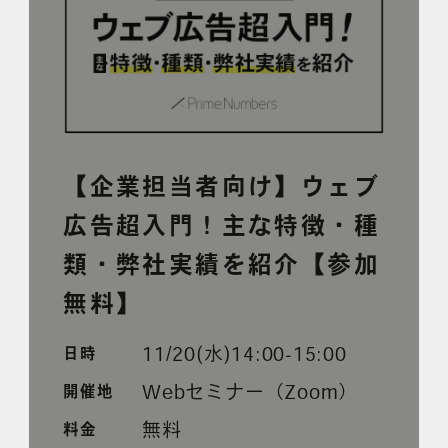
採用情報
各種ご相談
資料ダウンロード
セミナー申し込み
【企業担当者向け】ウェブ
広告超入門！主な特徴・種
類・弊社実績を紹介【参加
無料】
無料診断実施中
11/20(水)14:00-15:00
日時
Webセミナー（Zoom）
開催地
Webマーケティング用語集
無料
料金