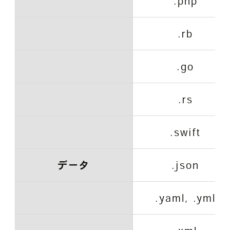
.php
.rb
.go
.rs
.swift
データ
.json
.yaml, .yml