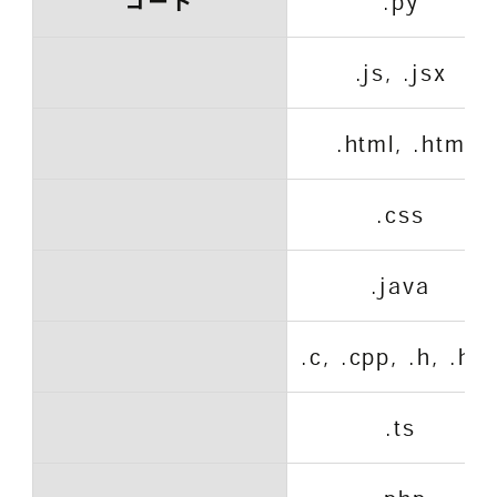
コード
.py
.js, .jsx
.html, .htm
.css
.java
.c, .cpp, .h, .hp
.ts