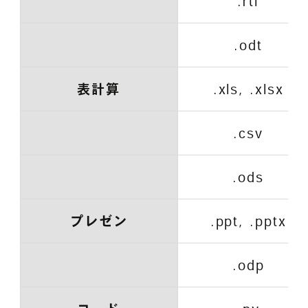
.rtf
.odt
表計算
.xls, .xlsx
.csv
.ods
プレゼン
.ppt, .pptx
.odp