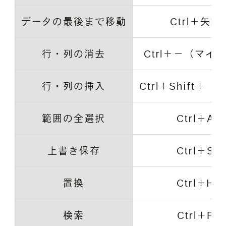
データの最後まで移動
Ctrl＋矢印
行・列の消去
Ctrl＋－（マイ
行・列の挿入
Ctrl＋Shift＋ 
範囲の全選択
Ctrl＋A
上書き保存
Ctrl＋S
置換
Ctrl＋H
検索
Ctrl＋F