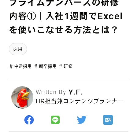
プライムナンバーズの研修
採用情報
内容①｜入社1週間でExcel
を使いこなせる方法とは？
各種ご相談
資料ダウンロード
採用
セミナー申し込み
＃
中途採用
＃
新卒採用
＃
研修
Y.F.
Written By
HR担当兼コンテンツプランナー
無料診断実施中
Webマーケティング用語集