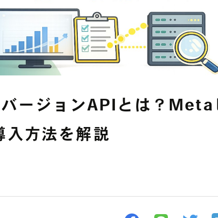
YouTube広告
その他の運用型広告
中途募集採用フォーム
Facebook広告
データフィードを
利用した広告
ンバージョンAPIとは？Met
導入方法を解説