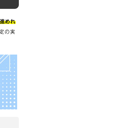
う進めれ
定の実