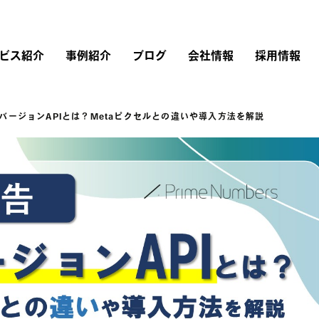
ビス紹介
事例紹介
ブログ
会社情報
採用情報
ンバージョンAPIとは？Metaピクセルとの違いや導入方法を解説
リスティング広告
広告運用
会社概要
採用情報
Instagram広告
Google広告
Web制作
経営理念・行動指針
仕事を知る
Twitter広告
広告運用コンサルティング
LINEヤフー広告
ブランドストーリー
LinkedIn広告
アカウントプランナー
Microsoft広告
TikTok広告
研修内容・キャリア・
評価制度