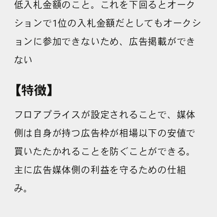
低入札金額のこと。これを下回るとオーク
採用情報
ションで1位の入札金額だとしてもオークシ
ョンに参加できないため、広告掲載ができ
各種ご相談
資料ダウンロード
ない
セミナー申し込み
【特徴】
フロアプライスが設定されることで、媒体
側は自身が持つ広告枠が相場以下の安値で
買いたたかれることを防ぐことができる。
無料診断実施中
主に広告媒体側の利益を守るための仕組
み。
Webマーケティング用語集