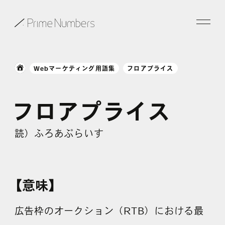
サービス一覧
Webマーケティング用語集
フロアプライス
特長
フロアプライス
事例紹介
読）ふろあぷらいす
お役立ち情報
会社情報
【意味】
お知らせ
広告枠のオークション（RTB）における最