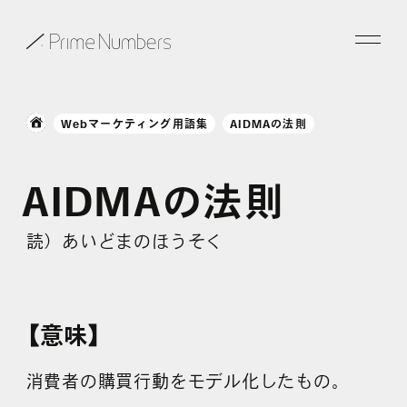
サービス一覧
Webマーケティング用語集
AIDMAの法則
特長
AIDMAの
法則
事例紹介
読）あいどまのほうそく
お役立ち情報
会社情報
【意味】
お知らせ
消費者の購買行動をモデル化したもの。