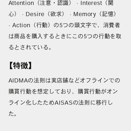
Attention（注意・認識） · Interest（関
採用情報
心） · Desire（欲求） · Memory（記憶）
· Action（行動）の5つの頭文字で、消費者
各種ご相談
資料ダウンロード
は商品を購入するときにこの5つの行動を取
るとされている。
セミナー申し込み
【特徴】
AIDMAの法則は実店舗などオフラインでの
購買行動を想定しており、購買行動がオン
無料診断実施中
ライン化したためAISASの法則に移行し
た。
Webマーケティング用語集