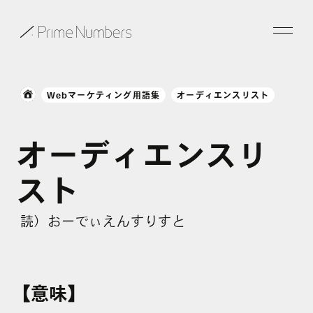
サービス一覧
Webマーケティング用語集
オーディエンスリスト
特長
オーディエンスリ
事例紹介
スト
お役立ち情報
読）おーでぃえんすりすと
会社情報
お知らせ
【意味】