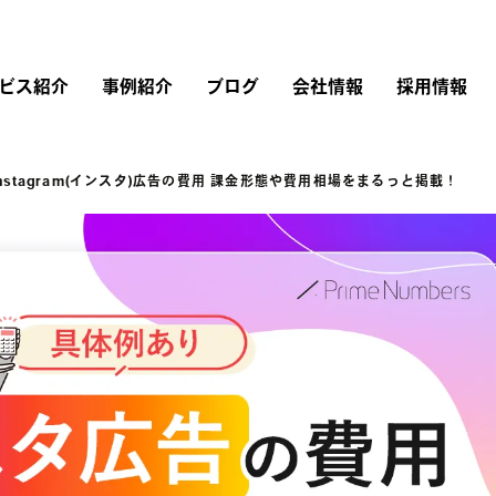
ビス紹介
事例紹介
ブログ
会社情報
採用情報
nstagram(インスタ)広告の費用 課金形態や費用相場をまるっと掲載！
リスティング広告
広告運用
会社概要
採用情報
Instagram広告
Google広告
Web制作
経営理念・行動指針
仕事を知る
Twitter広告
広告運用コンサルティング
LINEヤフー広告
ブランドストーリー
LinkedIn広告
アカウントプランナー
Microsoft広告
TikTok広告
研修内容・キャリア・
評価制度