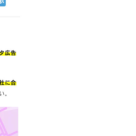
スタ広告
社に合
い。