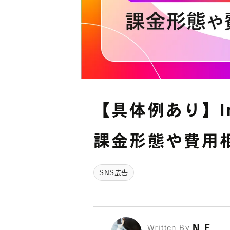
【具体例あり】In
課金形態や費用
SNS広告
N.F.
Written By