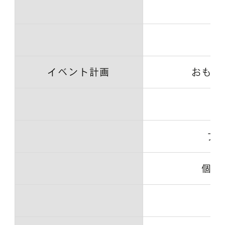
石
イベント計画
おもて
プ
個人