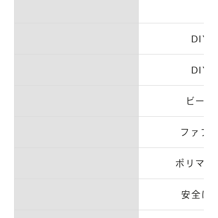
DIY
DIY
ビーズ
ファブ
ポリマー
安全に食