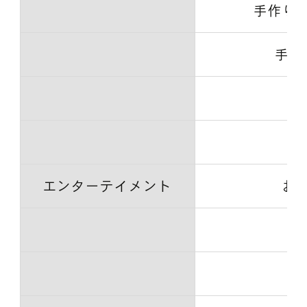
手作り
手作
手
エンターテイメント
お