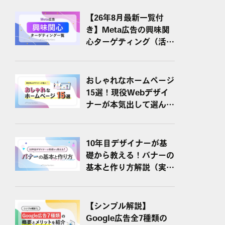
【26年8月最新一覧付
き】Meta広告の興味関
心ターゲティング（活用
ポイント・具体例）
おしゃれなホームページ
15選！現役Webデザイ
ナーが本気出して選んで
みた
10年目デザイナーが基
礎から教える！バナーの
基本と作り方解説（実例
＆参考サイト紹介）
【シンプル解説】
Google広告全7種類の