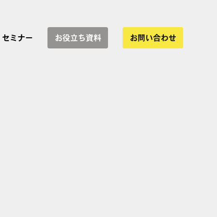
セミナー
お役立ち資料
お問い合わせ
サービス一覧
協業
インハウス運用支援
WEBサイト制作
LP制作・改善