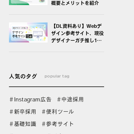
概要とメリットを紹介
【DL資料あり】Webデ
ザイン参考サイト、現役
デザイナーガチ推し15
選！
人気のタグ
popular tag
Instagram広告
中途採用
＃
＃
新卒採用
便利ツール
＃
＃
基礎知識
参考サイト
＃
＃