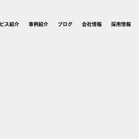
ビス紹介
事例紹介
ブログ
会社情報
採用情報
リスティング広告
広告運用
会社概要
採用情報
Instagram広告
Google広告
Web制作
経営理念・行動指針
仕事を知る
Twitter広告
広告運用コンサルティング
LINEヤフー広告
ブランドストーリー
LinkedIn広告
アカウントプランナー
Microsoft広告
TikTok広告
研修内容・キャリア・
評価制度