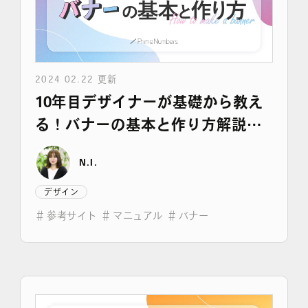
2024 02.22 更新
10年目デザイナーが基礎から教え
る！バナーの基本と作り方解説
（実例＆参考サイト紹介）
N.I.
デザイン
＃
参考サイト
＃
マニュアル
＃
バナー