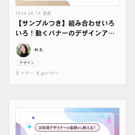
2024 06.14 更新
【サンプルつき】組み合わせいろ
いろ！動くバナーのデザインアイ
デア集
H.S.
デザイン
＃
バナー
＃
gifバナー