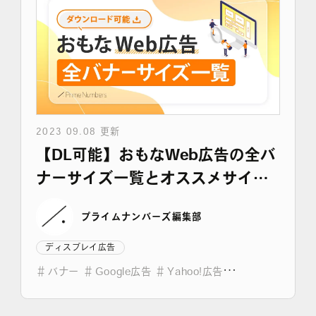
2023 09.08 更新
【DL可能】おもなWeb広告の全バ
ナーサイズ一覧とオススメサイズ
を紹介
プライムナンバーズ編集部
ディスプレイ広告
＃
バナー
＃
Google広告
＃
Yahoo!広告
＃
Meta広告
＃
X(Twitter)広告
＃
Pinterest広告
＃
LINE広告
＃
DL資料有