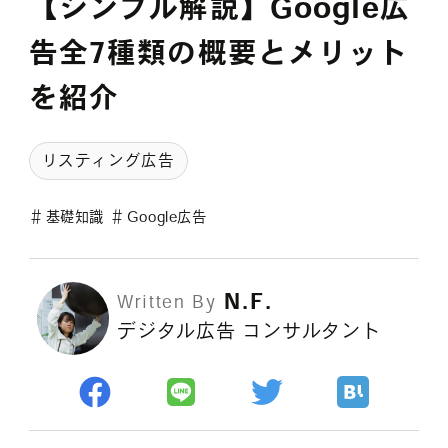
【シンプル解説】Google広
採用情報
告全7種類の概要とメリット
を紹介
各種ご相談
資料ダウンロード
リスティング広告
セミナー申し込み
＃
基礎知識
＃
Google広告
N.F.
Written By
デジタル広告 コンサルタント
無料診断実施中
Webマーケティング用語集