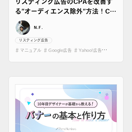
リスティング広告のCPAを改善す
る”オーディエンス除外”方法！CV
ユーザー除外で効率UP
N.F.
リスティング広告
＃
マニュアル
＃
Google広告
＃
Yahoo!広告
＃
広告運用のコツ