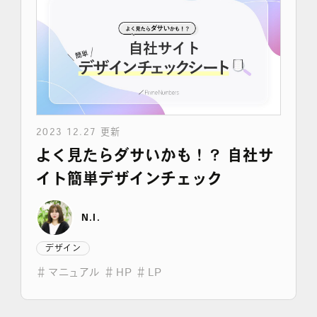
2023 12.27 更新
よく見たらダサいかも！？ 自社サ
イト簡単デザインチェック
N.I.
デザイン
＃
マニュアル
＃
HP
＃
LP