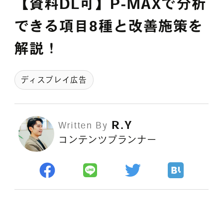
【資料DL可】P-MAXで分析
採用情報
できる項目8種と改善施策を
解説！
各種ご相談
資料ダウンロード
ディスプレイ広告
セミナー申し込み
R.Y
Written By
コンテンツプランナー
無料診断実施中
Webマーケティング用語集