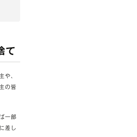
捨て
主や、
主の皆
ば一部
に差し