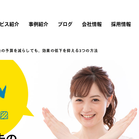
ビス紹介
事例紹介
ブログ
会社情報
採用情報
告の予算を減らしても、効果の低下を抑える3つの方法
リスティング広告
広告運用
会社概要
採用情報
Instagram広告
Google広告
Web制作
経営理念・行動指針
仕事を知る
Twitter広告
広告運用コンサルティング
LINEヤフー広告
ブランドストーリー
LinkedIn広告
アカウントプランナー
Microsoft広告
TikTok広告
研修内容・キャリア・
評価制度