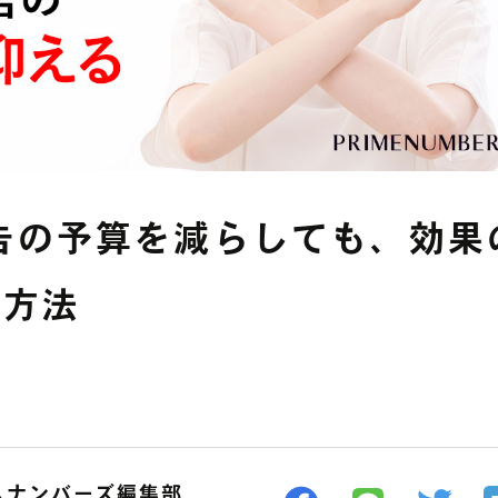
YouTube広告
その他の運用型広告
中途募集採用フォーム
Facebook広告
データフィードを
利用した広告
告の予算を減らしても、効果
の方法
ムナンバーズ編集部