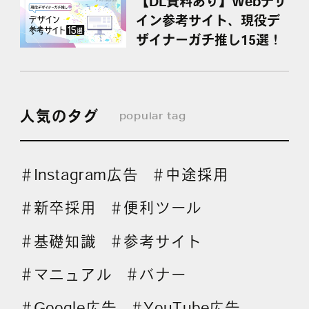
【DL資料あり】Webデザ
イン参考サイト、現役デ
ザイナーガチ推し15選！
人気のタグ
popular tag
Instagram広告
中途採用
＃
＃
新卒採用
便利ツール
＃
＃
基礎知識
参考サイト
＃
＃
マニュアル
バナー
＃
＃
Google広告
YouTube広告
＃
＃