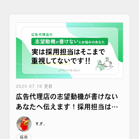
採用情報
各種ご相談
資料ダウンロード
セミナー申し込み
2025 07.18 更新
広告代理店の志望動機が書けない
無料診断実施中
あなたへ伝えます！採用担当はそ
こまで重視してません
Y.F.
Webマーケティング用語集
採用