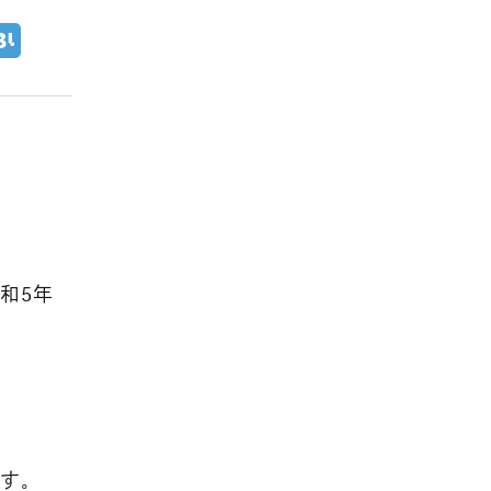
和5年
です。