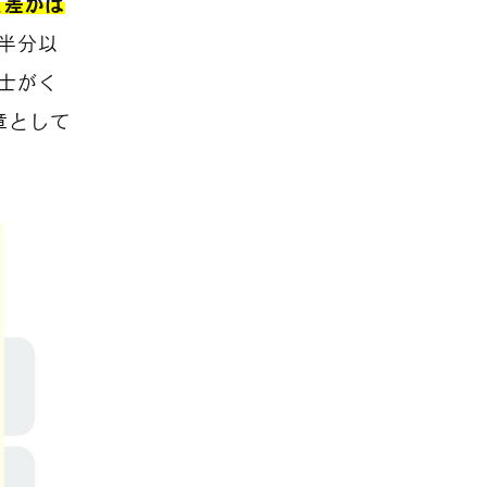
と差がは
半分以
士がく
章として