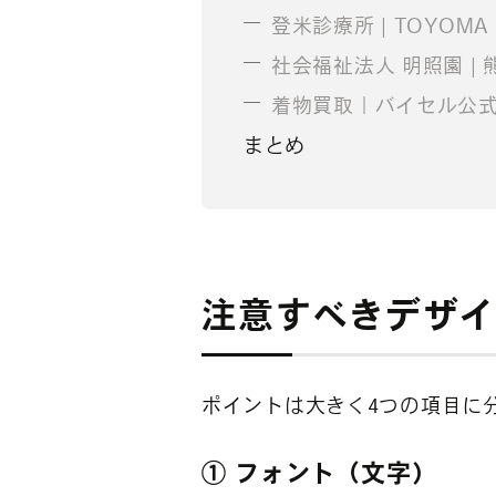
登米診療所 | TOYOMA C
社会福祉法人 明照園 
着物買取｜バイセル公
まとめ
注意すべきデザ
ポイントは大きく4つの項目に
① フォント（文字）