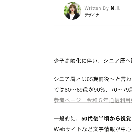
N.I.
Written By
デザイナー
少子高齢化に伴い、シニア層へ
シニア層とは65歳前後～と言
では60～69歳が90%、70～
参考ページ：令和５年通信利用
一般的に、
50代後半頃から視
Webサイトなど文字情報が中