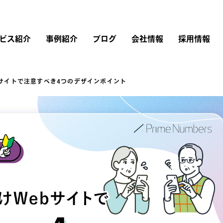
ビス紹介
事例紹介
ブログ
会社情報
採用情報
bサイトで注意すべき4つのデザインポイント
リスティング広告
広告運用
会社概要
採用情報
Instagram広告
Google広告
Web制作
経営理念・行動指針
仕事を知る
Twitter広告
広告運用コンサルティング
LINEヤフー広告
ブランドストーリー
LinkedIn広告
アカウントプランナー
Microsoft広告
TikTok広告
研修内容・キャリア・
評価制度