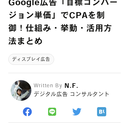
Google広告「目標コンバー
採用情報
ジョン単価」でCPAを制
御！仕組み・挙動・活用方
各種ご相談
資料ダウンロード
法まとめ
セミナー申し込み
ディスプレイ広告
N.F.
Written By
デジタル広告 コンサルタント
無料診断実施中
Webマーケティング用語集