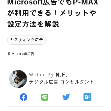
Microsoft広告でもP-MAX
採用情報
が利用できる！メリットや
設定方法を解説
各種ご相談
資料ダウンロード
リスティング広告
セミナー申し込み
＃
Microsoft広告
N.F.
Written By
デジタル広告 コンサルタント
無料診断実施中
Webマーケティング用語集