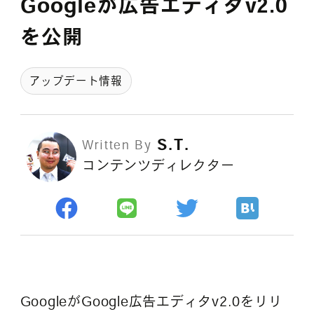
Googleが広告エディタv2.0
採用情報
を公開
各種ご相談
資料ダウンロード
アップデート情報
セミナー申し込み
S.T.
Written By
コンテンツディレクター
無料診断実施中
Webマーケティング用語集
GoogleがGoogle広告エディタv2.0をリリ