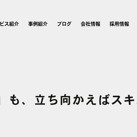
ビス紹介
事例紹介
ブログ
会社情報
採用情報
リスティング広告
広告運用
会社概要
採用情報
Instagram広告
」も、立ち向かえばスキ
Google広告
Web制作
経営理念・行動指針
仕事を知る
Twitter広告
広告運用コンサルティング
LINEヤフー広告
ブランドストーリー
LinkedIn広告
アカウントプランナー
Microsoft広告
TikTok広告
研修内容・キャリア・
評価制度