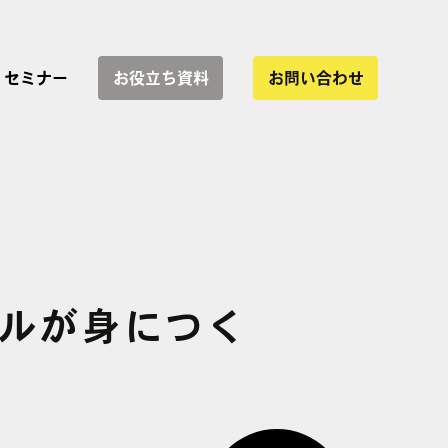
セミナー
お役立ち資料
お問い合わせ
サービス一覧
協業
ルが身につく
インハウス運用支援
WEBサイト制作
LP制作・改善