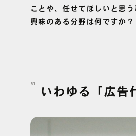
ことや、
任せてほしいと
思う
興味の
ある
分野は
何ですか？
いわゆる
「広告