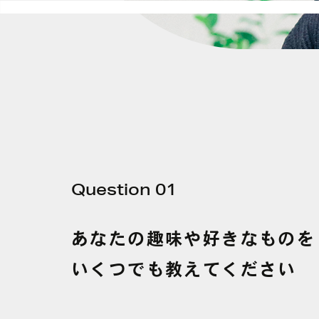
Question 01
あなたの
趣味や
好きな
ものを
いくつでも
教えてください