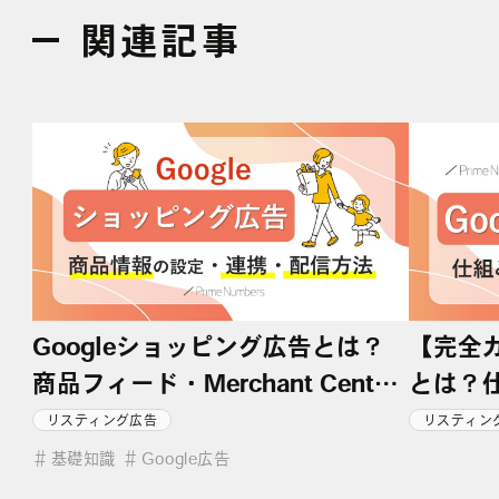
関連記事
Googleショッピング広告とは？
【完全ガ
商品フィード・Merchant Center
とは？
の設定や配信方法を解説
方、S
リスティング広告
リスティン
網羅
＃
基礎知識
＃
Google広告