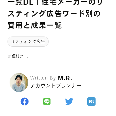
一覧DL｜住宅メーカーのリ
採用情報
スティング広告ワード別の
費用と成果一覧
各種ご相談
資料ダウンロード
リスティング広告
セミナー申し込み
＃
便利ツール
M.R.
Written By
アカウントプランナー
無料診断実施中
Webマーケティング用語集